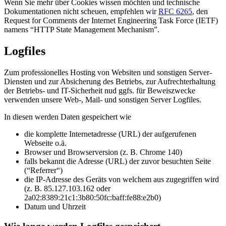
Wenn Sie mehr über Cookies wissen möchten und technische
Dokumentationen nicht scheuen, empfehlen wir
RFC 6265
, den
Request for Comments der Internet Engineering Task Force (IETF)
namens “HTTP State Management Mechanism”.
Logfiles
Zum professionelles Hosting von Websiten und sonstigen Server-
Diensten und zur Absicherung des Betriebs, zur Aufrechterhaltung
der Betriebs- und IT-Sicherheit nud ggfs. für Beweiszwecke
verwenden unsere Web-, Mail- und sonstigen Server Logfiles.
In diesen werden Daten gespeichert wie
die komplette Internetadresse (URL) der aufgerufenen
Webseite o.ä.
Browser und Browserversion (z. B. Chrome 140)
falls bekannt die Adresse (URL) der zuvor besuchten Seite
(“Referrer“)
die IP-Adresse des Geräts von welchem aus zugegriffen wird
(z. B. 85.127.103.162 oder
2a02:8389:21c1:3b80:50fc:baff:fe88:e2b0)
Datum und Uhrzeit